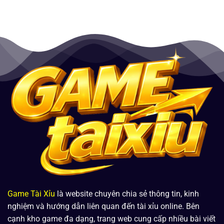
Game Tài Xỉu
là website chuyên chia sẻ thông tin, kinh
nghiệm và hướng dẫn liên quan đến tài xỉu online. Bên
cạnh kho game đa dạng, trang web cung cấp nhiều bài viết