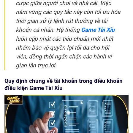
cược giữa người chơi và nhà cái. Việc
nắm vững các quy tắc này còn tối ưu hóa
thời gian xử lý lệnh rút thưởng về tài
khoản cá nhân. Hệ thống
Game Tài Xỉu
luôn cập nhật các tiêu chuẩn mới nhất
nhằm bảo vệ quyền lợi tối đa cho hội
viên, đồng thời ngăn chặn các hành vi
gian lận trục lợi.
Quy định chung về tài khoản trong điều khoản
điều kiện Game Tài Xỉu