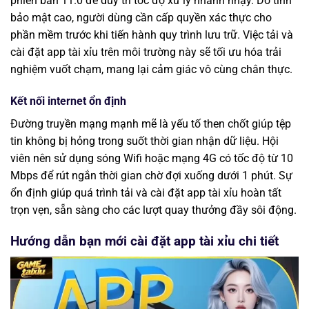
phiên bản 11.0 để duy trì tốc độ xử lý nhanh nhạy. Do tính
bảo mật cao, người dùng cần cấp quyền xác thực cho
phần mềm trước khi tiến hành quy trình lưu trữ. Việc tải và
cài đặt app tài xỉu trên môi trường này sẽ tối ưu hóa trải
nghiệm vuốt chạm, mang lại cảm giác vô cùng chân thực.
Kết nối internet ổn định
Đường truyền mạng mạnh mẽ là yếu tố then chốt giúp tệp
tin không bị hỏng trong suốt thời gian nhận dữ liệu. Hội
viên nên sử dụng sóng Wifi hoặc mạng 4G có tốc độ từ 10
Mbps để rút ngắn thời gian chờ đợi xuống dưới 1 phút. Sự
ổn định giúp quá trình tải và cài đặt app tài xỉu hoàn tất
trọn vẹn, sẵn sàng cho các lượt quay thưởng đầy sôi động.
Hướng dẫn bạn mới cài đặt app tài xỉu chi tiết