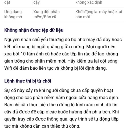
đặt
cậy
không xác định
Ứng dụng
Xung đột phần
Khởi động lại máy hoặc tải
không mở
mềm/Bản cũ
bản mới
Không nhận được tệp dữ liệu
Nguyên nhân chủ yếu thường do bộ nhớ máy đã đầy hoặc
kết nối mạng bị ngắt quãng giữa chừng. Mọi người nên
xóa bớt 10 tấm ảnh cũ hoặc các tệp tin rác để tạo không
gian trống cho phần mềm mới. Hãy kiểm tra lại cột sóng
Wifi để đảm bảo liên tục và không bị lỗi định dạng.
Lệnh thực thi bị từ chối
Sự cố này xảy ra khi người dùng chưa cấp quyền hoạt
động cho các phần mềm nằm ngoài cửa hàng mặc định.
Bạn chỉ cần thực hiện theo đúng lộ trình xác minh độ tin
cậy đã được đề cập ở các bước hướng dẫn phía trên. Khi
quyền truy cập được thông qua, quy trình sẽ tự động tiếp
tục mà không cần can thiệp thủ công.