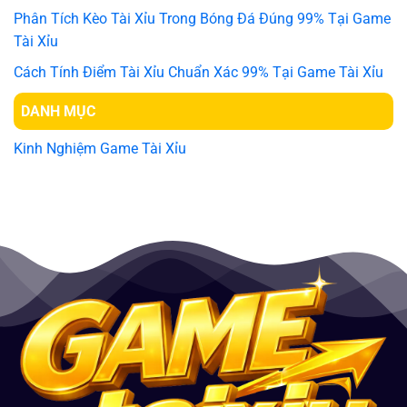
Phân Tích Kèo Tài Xỉu Trong Bóng Đá Đúng 99% Tại Game
Tài Xỉu
Cách Tính Điểm Tài Xỉu Chuẩn Xác 99% Tại Game Tài Xỉu
DANH MỤC
Kinh Nghiệm Game Tài Xỉu