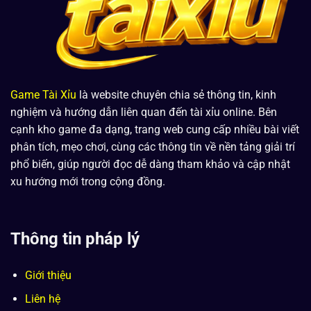
Game Tài Xỉu
là website chuyên chia sẻ thông tin, kinh
nghiệm và hướng dẫn liên quan đến tài xỉu online. Bên
cạnh kho game đa dạng, trang web cung cấp nhiều bài viết
phân tích, mẹo chơi, cùng các thông tin về nền tảng giải trí
phổ biến, giúp người đọc dễ dàng tham khảo và cập nhật
xu hướng mới trong cộng đồng.
Thông tin pháp lý
Giới thiệu
Liên hệ