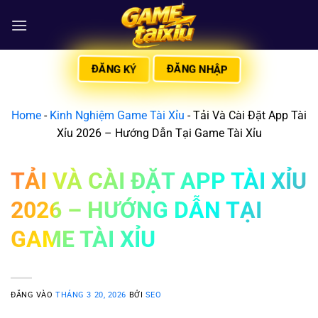
Bỏ
qua
nội
dung
ĐĂNG KÝ
ĐĂNG NHẬP
Home
-
Kinh Nghiệm Game Tài Xỉu
-
Tải Và Cài Đặt App Tài
Xỉu 2026 – Hướng Dẫn Tại Game Tài Xỉu
TẢI VÀ CÀI ĐẶT APP TÀI XỈU
2026 – HƯỚNG DẪN TẠI
GAME TÀI XỈU
ĐĂNG VÀO
THÁNG 3 20, 2026
BỞI
SEO