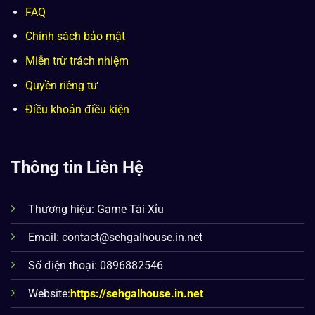
FAQ
Chính sách bảo mật
Miễn trừ trách nhiệm
Quyền riêng tư
Điều khoản điều kiện
Thông tin Liên Hệ
Thương hiệu:
Game Tài Xỉu
Email:
contact@sehgalhouse.in.net
Số điện thoại:
0896882546
Website:
https://sehgalhouse.in.net